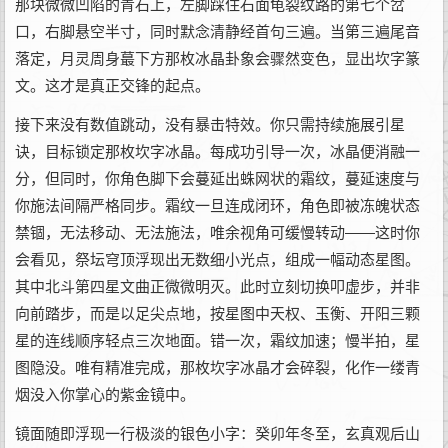
那块微微凹陷的青石上，左脚踩住石面龟裂纹路的第七个岔
口，右脚悬空半寸，同时默念清静经首句三遍。当第三遍尾音
落定，月灵周身蕞下方那枚冰晶卦象会骤然变色，显出坎字篆
文。这才是真正交锋的起点。
接下来没有数值跳动，没有暴击特效。你只需持续施展引星
诀，目标锁定那枚坎字冰晶。每成功引导一次，冰晶便消融一
分，但同时，你角色脚下会蔓延出蛛网状的霜纹，蔓延速度与
你施法间隔严格同步。霜纹一旦连成闭环，角色即被冻魄状态
禁锢，无法移动、无法施法，唯余视角可缓慢转动——这时你
会看见，祭坛穹顶浮现出无数细小光点，组成一幅动态星图。
其中北斗第四星文曲正微微明灭。此时立刻切换叩虚步，并非
向前踏步，而是以足尖点地，按星图中天权、玉衡、开阳三颗
星的连线顺序轻点三次地面。错一次，霜纹加速；慢半拍，星
图隐没。唯有精准完成，那枚坎字冰晶才会碎裂，化作一缕青
烟没入你掌心的紫金镜中。
镜面随即浮现一行极淡的银色小字：癸卯年冬至，玄真观后山