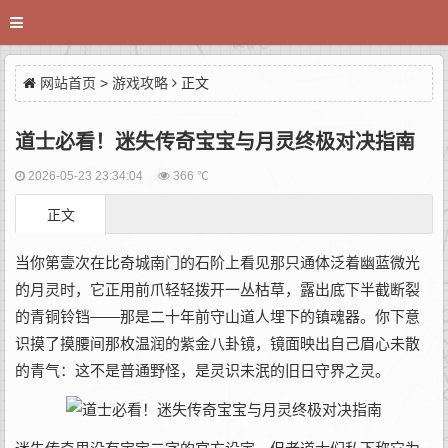
网站首页
>
游戏攻略
正文
道士必看！迷失传奇宝宝与月灵终极对决指南
2026-05-23 23:34:04
366 ℃
正文
当你第壹次在比奇城南门的石阶上看见那只通体泛着幽蓝微光
的月灵时，它正用前爪轻轻拨开一丛枯草，露出底下半截断裂
的青铜铃铛——那是二十年前守山道人埋下的镇魂器。你下意
识摸了摸腰间那枚温润的紫金八卦镜，镜面映出自己眉心未散
的青气：这不是普通野怪，是灵识未泯的旧日守界之灵。