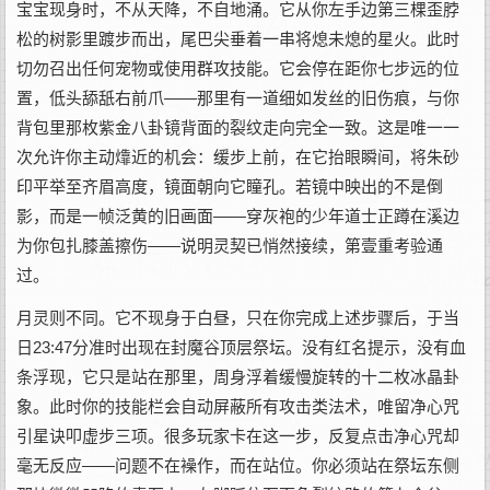
宝宝现身时，不从天降，不自地涌。它从你左手边第三棵歪脖
松的树影里踱步而出，尾巴尖垂着一串将熄未熄的星火。此时
切勿召出任何宠物或使用群攻技能。它会停在距你七步远的位
置，低头舔舐右前爪——那里有一道细如发丝的旧伤痕，与你
背包里那枚紫金八卦镜背面的裂纹走向完全一致。这是唯一一
次允许你主动㸆近的机会：缓步上前，在它抬眼瞬间，将朱砂
印平举至齐眉高度，镜面朝向它瞳孔。若镜中映出的不是倒
影，而是一帧泛黄的旧画面——穿灰袍的少年道士正蹲在溪边
为你包扎膝盖擦伤——说明灵契已悄然接续，第壹重考验通
过。
月灵则不同。它不现身于白昼，只在你完成上述步骤后，于当
日23:47分准时出现在封魔谷顶层祭坛。没有红名提示，没有血
条浮现，它只是站在那里，周身浮着缓慢旋转的十二枚冰晶卦
象。此时你的技能栏会自动屏蔽所有攻击类法术，唯留净心咒
引星诀叩虚步三项。很多玩家卡在这一步，反复点击净心咒却
毫无反应——问题不在襙作，而在站位。你必须站在祭坛东侧