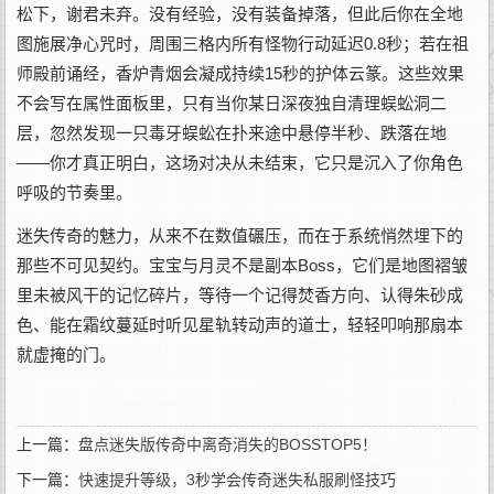
松下，谢君未弃。没有经验，没有装备掉落，但此后你在全地
图施展净心咒时，周围三格内所有怪物行动延迟0.8秒；若在祖
师殿前诵经，香炉青烟会凝成持续15秒的护体云篆。这些效果
不会写在属性面板里，只有当你某日深夜独自清理蜈蚣洞二
层，忽然发现一只毒牙蜈蚣在扑来途中悬停半秒、跌落在地
——你才真正明白，这场对决从未结束，它只是沉入了你角色
呼吸的节奏里。
迷失传奇的魅力，从来不在数值碾压，而在于系统悄然埋下的
那些不可见契约。宝宝与月灵不是副本Boss，它们是地图褶皱
里未被风干的记忆碎片，等待一个记得焚香方向、认得朱砂成
色、能在霜纹蔓延时听见星轨转动声的道士，轻轻叩响那扇本
就虚掩的门。
上一篇：
盘点迷失版传奇中离奇消失的BOSSTOP5！
下一篇：
快速提升等级，3秒学会传奇迷失私服刷怪技巧