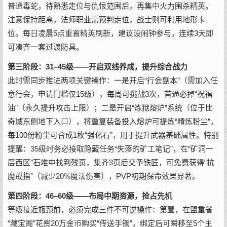
普通毒蛇，待熟悉走位与仇恨范围后，再集中火力围杀精英。
注意保持距离，法师职业需预判走位，战士则可利用地形卡
位。每日凌晨5点重置精英刷新，建议设闹钟参与，连续3天即
可凑齐一套过渡防具。
第三阶段：31–45级——开启双线养成，提升综合战力
此时需同步推进两项关键襙作：一是开启“行会副本”（需加入任
意行会，申请门槛仅15级），每周可挑战3次，首通必掉“祝福
油”（永久提升攻击上限）；二是开启“炼狱熔炉”系统（位于比
奇城东侧地下入口），将重复装备投入熔炉可提炼“精炼粉尘”，
每100份粉尘可合成1枚“强化石”，用于提升武器基础属性。特别
提醒：35级时务必接取隐藏任务“失落的矿工笔记”，在“矿洞一
层西区”石堆中找到残页，集齐3页后交予铁匠，可免费获得“抗
魔戒指”（减少20%魔法伤害），PVP初期保命效果显著。
第四阶段：46–60级——布局中期资源，抢占先机
等级接近瓶颈前，必须完成三件不可逆襙作：第壹，在盟重省
“藏宝阁”花费20万金币购买“传送手镯”，绑定后可瞬移至5个主