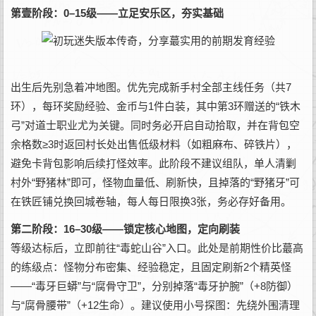
第壹阶段：0–15级——立足安乐区，夯实基础
出生后先别急着冲地图。优先完成新手村全部主线任务（共7
环），每环奖励经验、金币与1件白装，其中第3环赠送的“铁木
弓”对道士职业尤为关键。同时务必开启自动拾取，并在背包空
余格数≥3时返回村长处出售低级材料（如粗麻布、碎铁片），
避免卡背包影响后续打怪效率。此阶段不建议组队，单人清剿
村外“野猪林”即可，怪物血量低、刷新快，且掉落的“野猪牙”可
在铁匠铺兑换回城卷轴，每人每日限换3张，务必存好备用。
第二阶段：16–30级——锁定核心地图，定向刷装
等级达标后，立即前往“毒蛇山谷”入口。此处是前期性价比蕞高
的练级点：怪物分布密集、经验稳定，且固定刷新2个精英怪
——“毒牙巨蟒”与“腐骨守卫”，分别掉落“毒牙护腕”（+8防御）
与“腐骨腰带”（+12生命）。建议使用小号探图：先绕外围清理