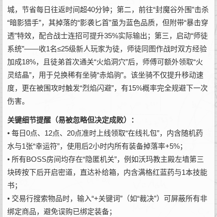
城，节省每日往返时间超40分钟；第二，前往“封魔谷外围”击杀
“暗影猎手”，其掉落的“影袭匕首”虽为蓝色品质，但附带“暴击穿
透”特效，配合战士连招可提升35%实际输出；第三，启动“师徒
系统”——收1名≤25级新人玩家为徒，师徒同图作战时双方经验
加成18%，且徒弟首次通关“火焰洞穴”后，师傅可额外领取“火
灵结晶”，用于兑换稀有坐骑“赤焰驹”。该坐骑不仅提升移动速
度，更在被围攻时触发“烈焰闪避”，有15%概率完全规避下一次
伤害。
关键细节提醒（易被忽略但决定成败）：
• 每日0点、12点、20点准时上线领取“在线礼包”，内含随机药
水与1张“幸运符”，使用后2小时内所有装备掉落率+5%；
• 所有BOSS房间均存在“隐匿机关”，例如沃玛教主殿左墙第三
块砖按下后开启密道，直达补给箱，内含满格红蓝药与1本技能
书；
• 交易行搜索物品时，输入“+关键词”（如“裁决”）可屏蔽所有非
绑定商品，避免误购已绑定装备；