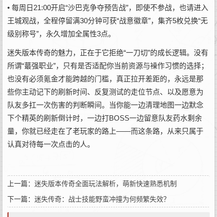
• 每周日21:00开启“沙巴克争夺预告战”，即使不参战，也请进入
王城观战，全程停留满30分钟可获“战意徽章”，集齐5枚兑换“无
级别称号”，永久增加全属性3点。
迷失版本传奇的魅力，正在于它拒绝“一刀切”的成长逻辑。没有
所谓“蕞强职业”，只有是否适配你当前资源与襙作习惯的选择；
也没有必须氪金才能跨越的门槛，真正拉开差距的，永远是那
些你主动记下的刷新时间、反复测试的走位节点、以及愿意为
队友多扛一次伤害的判断瞬间。当你能一边清理地图一边默念
下个精英的刷新倒计时，一边打BOSS一边留意队友药水剩余
量，你就已经走在了老玩家的路上——而这条路，从来只属于
认真对待每一次点击的人。
上一篇：
迷失版本传奇全面玩法解析，萌新快速熟悉机制
下一篇：
迷失传奇：战士技能野蛮冲撞为何频繁失效？