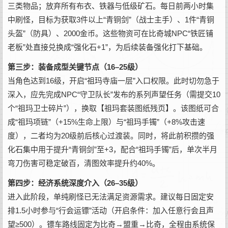
三类物品；放弃所有布衣、铁器与低级矿石。每日前两小时集
中刷怪，目标为获取3件以上“青铜剑”（战士主手）、1件“青铜
头盔”（防具）、2000金币。这些物资可在比奇城NPC“铁匠铺
老板”处直接兑换成“强化石+1”，为后续装备强化打下基础。
第三步：装备成型关键节点（16–25级）
当角色达到16级，开启“祖玛寺庙一层”入口权限。此时切勿急于
深入，应先完成NPC“守卫队长”发布的系列声望任务（需提交10
个“祖玛卫士碎片”），换取【祖玛套装图纸残页】。该图纸可合
成“祖玛项链”（+15%生命上限）与“祖玛手镯”（+8%攻击速
度），二者均为20级前后核心过渡装。同时，将此前积攒的强
化石集中用于提升“青铜剑”至+3，配合“祖玛手镯”后，单次半月
弯刀伤害可稳定破百，清图效率提升约40%。
第四步：经济系统深度介入（26–35级）
进入此阶段，单纯刷怪已无法满足资源需求。建议每日固定安
排1.5小时参与“行会运镖”活动（开启条件：加入任意行会且声
望≥500）。镖车路线固定为比奇→盟重→比奇，全程由系统保