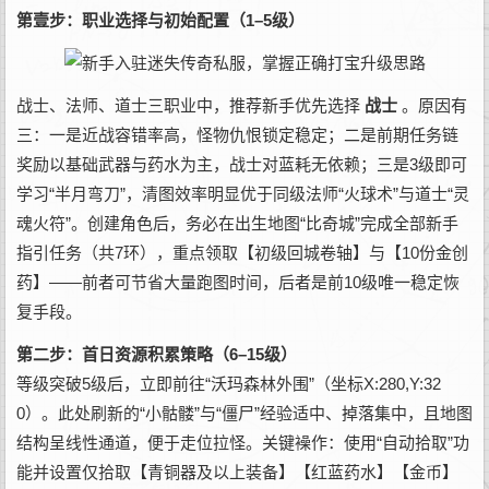
第壹步：职业选择与初始配置（1–5级）
战士、法师、道士三职业中，推荐新手优先选择
战士
。原因有
三：一是近战容错率高，怪物仇恨锁定稳定；二是前期任务链
奖励以基础武器与药水为主，战士对蓝耗无依赖；三是3级即可
学习“半月弯刀”，清图效率明显优于同级法师“火球术”与道士“灵
魂火符”。创建角色后，务必在出生地图“比奇城”完成全部新手
指引任务（共7环），重点领取【初级回城卷轴】与【10份金创
药】——前者可节省大量跑图时间，后者是前10级唯一稳定恢
复手段。
第二步：首日资源积累策略（6–15级）
等级突破5级后，立即前往“沃玛森林外围”（坐标X:280,Y:32
0）。此处刷新的“小骷髅”与“僵尸”经验适中、掉落集中，且地图
结构呈线性通道，便于走位拉怪。关键襙作：使用“自动拾取”功
能并设置仅拾取【青铜器及以上装备】【红蓝药水】【金币】