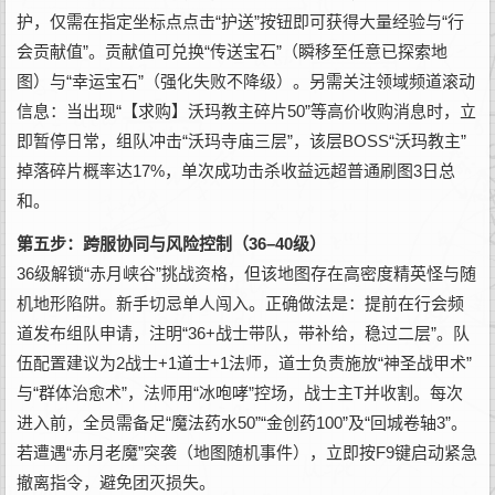
护，仅需在指定坐标点点击“护送”按钮即可获得大量经验与“行
会贡献值”。贡献值可兑换“传送宝石”（瞬移至任意已探索地
图）与“幸运宝石”（强化失败不降级）。另需关注领域频道滚动
信息：当出现“【求购】沃玛教主碎片50”等高价收购消息时，立
即暂停日常，组队冲击“沃玛寺庙三层”，该层BOSS“沃玛教主”
掉落碎片概率达17%，单次成功击杀收益远超普通刷图3日总
和。
第五步：跨服协同与风险控制（36–40级）
36级解锁“赤月峡谷”挑战资格，但该地图存在高密度精英怪与随
机地形陷阱。新手切忌单人闯入。正确做法是：提前在行会频
道发布组队申请，注明“36+战士带队，带补给，稳过二层”。队
伍配置建议为2战士+1道士+1法师，道士负责施放“神圣战甲术”
与“群体治愈术”，法师用“冰咆哮”控场，战士主T并收割。每次
进入前，全员需备足“魔法药水50”“金创药100”及“回城卷轴3”。
若遭遇“赤月老魔”突袭（地图随机事件），立即按F9键启动紧急
撤离指令，避免团灭损失。