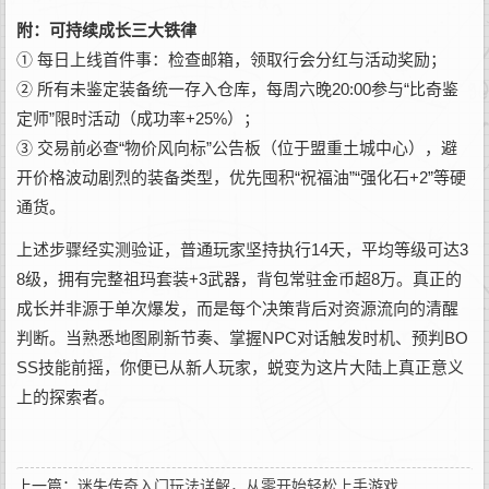
附：可持续成长三大铁律
① 每日上线首件事：检查邮箱，领取行会分红与活动奖励；
② 所有未鉴定装备统一存入仓库，每周六晚20:00参与“比奇鉴
定师”限时活动（成功率+25%）；
③ 交易前必查“物价风向标”公告板（位于盟重土城中心），避
开价格波动剧烈的装备类型，优先囤积“祝福油”“强化石+2”等硬
通货。
上述步骤经实测验证，普通玩家坚持执行14天，平均等级可达3
8级，拥有完整祖玛套装+3武器，背包常驻金币超8万。真正的
成长并非源于单次爆发，而是每个决策背后对资源流向的清醒
判断。当熟悉地图刷新节奏、掌握NPC对话触发时机、预判BO
SS技能前摇，你便已从新人玩家，蜕变为这片大陆上真正意义
上的探索者。
上一篇：
迷失传奇入门玩法详解，从零开始轻松上手游戏